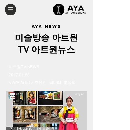
aya news
미술방송 아트원
TV 아트원뉴스
​아트원TV NEWS
2017.01.26
< AYA Artist > 조윤진, 최나리, 홍성덕