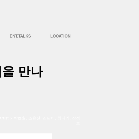
ENT.TALKS
LOCATION
법을 만나
 Artist > 박초월, 조윤진, 김단비, 최나리, 장정
후