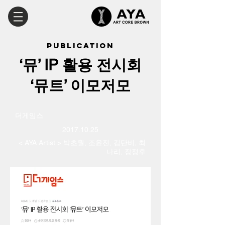
PUBLICATION
‘뮤’ IP 활용 전시회
‘뮤트’ 이모저모
​더게임스
2017.10.25
< AYA Artist > 박초월, 조윤진, 김단비, 최
나리, 장정후