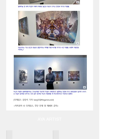
AYA ARTIST
조윤진
최나리