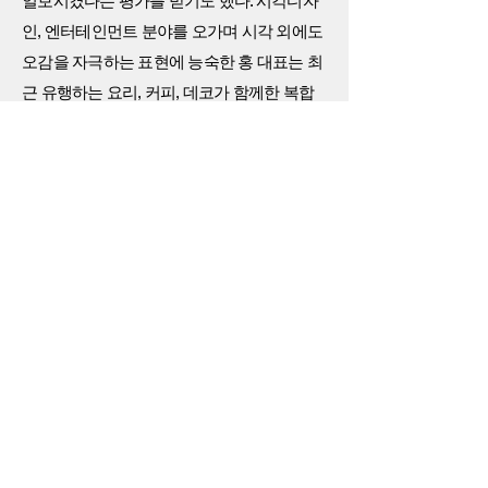
일보시켰다는 평가를 받기도 했다. 시각디자
인, 엔터테인먼트 분야를 오가며 시각 외에도
오감을 자극하는 표현에 능숙한 홍 대표는 최
근 유행하는 요리, 커피, 데코가 함께한 복합
문화공간에서 예술을 향유하는 것도 좋지만
어디까지나 전달해야 할 주역은 예술의 ‘본
질’이어야 한다는 지론을 갖고 있다.
트렌드가 바뀌어도 예술의 본질이 변하지 않
음을 백원선 작가와의 더 갤러리 쇼프로젝트
인 ‘젠(Zen)’으로 표현하기도 한 홍 대표는 도
산공원에 설치한 미니멀한 콘테이너형 화이
트 큐브 43개 안의 글로벌 작품들 속에서 한국
을 대표하는 백작가의 오랜 한지 작업을 조화
롭게 선보이며, 시공간을 이미 초월한 한지예
술의 세련된 접점을 컨템포러리아트로 조명