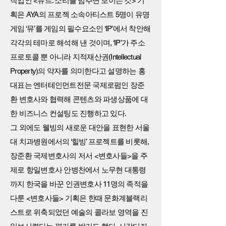
작업인 <뮤트: 소리를 멈추면 보이는 것> 기
획은 AYA의 프로젝 소속아티스트 5명이 유명
게임 ‘뮤’를 게임의 필수요소인 ‘IP’에서 착안해
각각의 테마로 해석해 낸 것이며, ‘IP’가 주소
프로토콜 뿐 아니라 지적재산권(Intellectual
Property)의 약자를 의미한다고 설명하는 홍
대표는 엔터테인먼트전문 국제로펌인 장준
환 변호사와 협력해 콘텐츠와 파생상품에 대
한 비즈니스 컨설팅도 진행하고 있다.
그 외에도 웰빙의 새로운 대안을 표현한 서울
대 치과병원에서의 ‘힐빙’ 프로젝트를 비롯해,
장준환 국제변호사의 저서 <변호사들>을 주
제로 항일변호사 안병찬에서 노무현 대통령
까지 한국을 바꾼 인권변호사 11명의 족적을
다룬 <변호사들> 기획은 한때 문화계블랙리
스트로 위축되었던 예술의 콜라보 영역을 진