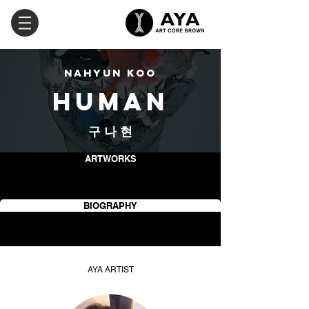
nahyun koo
human
​구 나 현
ARTWORKS
BIOGRAPHY
AYA ARTIST