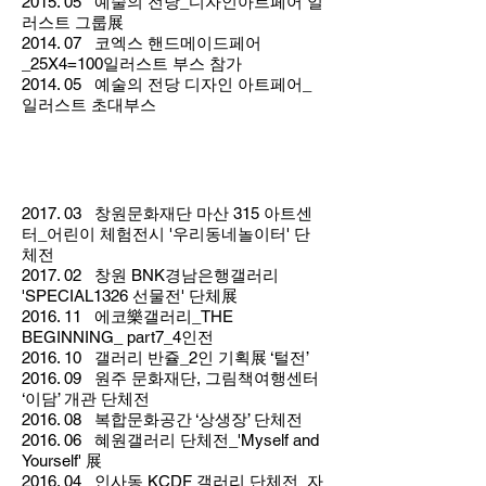
2015. 05 예술의 전당_디자인아트페어 일
러스트 그룹展
2014. 07 코엑스 핸드메이드페어
_25X4=100일러스트 부스 참가
2014. 05 예술의 전당 디자인 아트페어_
일러스트 초대부스
단체전
2017. 03 창원문화재단 마산 315 아트센
터_어린이 체험전시 '우리동네놀이터' 단
체전
2017. 02 창원 BNK경남은행갤러리
'SPECIAL1326 선물전' 단체展
2016. 11 에코樂갤러리_THE
BEGINNING_ part7_4인전
2016. 10 갤러리 반쥴_2인 기획展 ‘털전’
2016. 09 원주 문화재단, 그림책여행센터
‘이담’ 개관 단체전
2016. 08 복합문화공간 ‘상생장’ 단체전
2016. 06 혜원갤러리 단체전_'Myself and
Yourself' 展
2016. 04 인사동 KCDF 갤러리 단체전_자