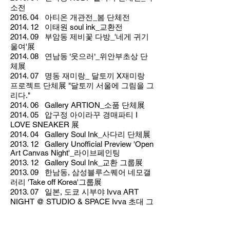
소전
2016. 04 아티온 개관전_봄 단체전
2014. 12 이태원 soul ink_교환전
2014. 09 부암동 제비꽃 다방_'네게 귀기
울여'展
2014. 08 연남동 ‘웃으러‘_위안부초상 단
체展
2014. 07 명동 재미랑_ 달토끼 X재미랑
프로젝트 단체展 "달토끼 서울에 그림을 그
리다."
2014. 06 Gallery ARTION_소품 단체展
2014. 05 압구정 아이라꾸 경매파티 I
LOVE SNEAKER 展
2014. 04 Gallery Soul Ink_사다리 단체展
2013. 12 Gallery Unofficial Preview 'Open
Art Canvas Night'_라이브페인팅
2013. 12 Gallery Soul Ink_교환 그룹展
2013. 09 한남동, 삼성블루스퀘어 네모갤
러리 'Take off Korea'그룹展
2013. 07 일본, 도쿄 시부야 Ivva ART
NIGHT @ STUDIO & SPACE Ivva 초대 그
룹展
2013. 06 제 1회 더뉴 아트에이전시 그룹